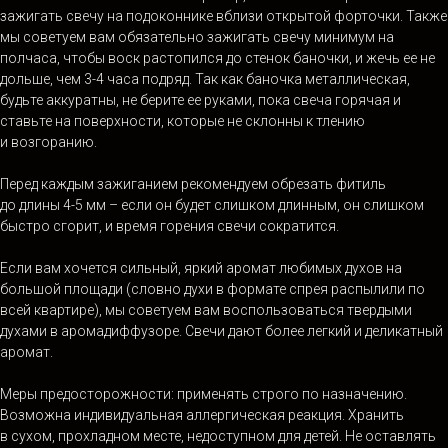
зажигать свечу на подоконнике вблизи открытой форточки. Также
мы советуем вам обязательно зажигать свечу минимум на
полчаса, чтобы воск растопился до стенок баночки, и жечь ее не
дольше, чем 3-4 часа подряд. Так как баночка металлическая,
будьте аккуратны, не берите ее руками, пока свеча горячая и
ставьте на поверхности, которые не склонны к тлению
и возгоранию.
Перед каждым зажиганием рекомендуем обрезать фитиль
до длины 4-5 мм – если он будет слишком длинным, он слишком
быстро сгорит, и время горения свечи сократится.
Если вам хочется сильный, яркий аромат любимых духов на
большой площади (словно духи в формате спрея распылили по
всей квартире), мы советуем вам воспользоваться твердыми
духами в аромадиффузоре. Свечи дают более легкий и деликатный
аромат.
Меры предосторожности: применять строго по назначению.
Возможна индивидуальная аллергическая реакция. Хранить
в сухом, прохладном месте, недоступном для детей. Не оставлять