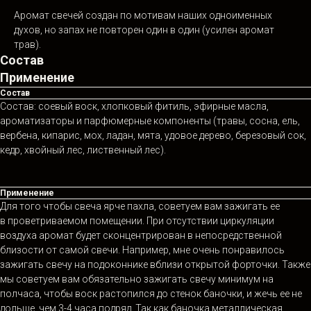
Аромат свечей создан по мотивам наших одноименных
духов, но запах не повторен один в один (усилен аромат
трав).
Состав
Применение
Состав
Состав: соевый воск, хлопковый фитиль, эфирные масла,
ароматизаторы и парфюмерные компоненты (травы, сосна, ель,
вербена, кипарис, мох, ладан, мята, удовое дерево, березовый сок,
кедр, хвойный лес, лиственный лес).
Применение
Для того чтобы свеча ярче пахла, советуем вам зажигать ее
в проветриваемом помещении. При отсутствии циркуляции
воздуха аромат будет сконцентрирован в непосредственной
близости от самой свечи. Например, мне очень понравилось
зажигать свечу на подоконнике вблизи открытой форточки. Также
мы советуем вам обязательно зажигать свечу минимум на
полчаса, чтобы воск растопился до стенок баночки, и жечь ее не
дольше, чем 3-4 часа подряд. Так как баночка металлическая,