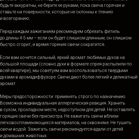
будьте аккуратны, не берите ее руками, пока свеча горячая и
ставьте на поверхности, которые не склонны к тлению
и возгоранию.
Перед каждым зажиганием рекомендуем обрезать фитиль
до длины 4-5 мм – если он будет слишком длинным, он слишком
быстро сгорит, и время горения свечи сократится.
Если вам хочется сильный, яркий аромат любимых духов на
большой площади (словно духи в формате спрея распылили по
всей квартире), мы советуем вам воспользоваться твердыми
духами в аромадиффузоре. Свечи дают более легкий и деликатный
аромат.
Меры предосторожности: применять строго по назначению.
Возможна индивидуальная аллергическая реакция. Хранить
в сухом, прохладном месте, недоступном для детей. Не оставлять
горящие свечи без присмотра. Не зажигать свечи вблизи
легковоспламеняющихся материалов, на сквозняке. Не тушить
свечи водой. Зажигать свечи рекомендуется вдали от детей
и домашних животных.