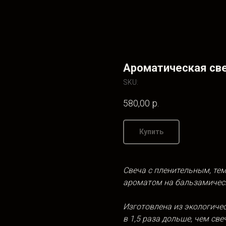
Ароматическая све
SKU:
580,00
р.
Купить
Свеча с пленительным, т
ароматом на бальзамическ
Изготовлена из
экологичес
в
1,5
раза дольше, чем
све