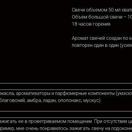
Свечи объемом 50 мл хвати
Объем большой свечи – 100
18 часов горения.
Аромат свечей создан по м
повторен один в один (уси
 масла, ароматизаторы и парфюмерные компоненты (умэсю (
благовоний, амбра, ладан, опопонакс, мускус).
зажигать ее в проветриваемом помещении. При отсутствии 
пример, мне очень понравилось зажигать свечу на подокон