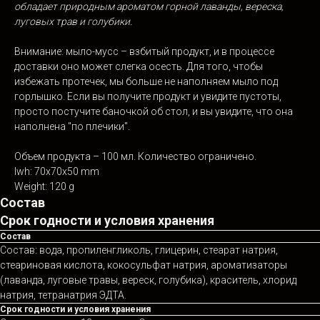
обладает природным ароматом горной лаванды, вереска,
луговых трав и голубики.
Внимание: мыло-мусс – взбитый продукт, и в процессе
доставки оно может слегка осесть. Для того, чтобы
избежать протечек, мы больше не наполняем мыло под
горлышко. Если вы получите продукт и увидите пустоты,
просто постучите баночкой об стол, и вы увидите, что она
наполнена "по плечики".
Объем продукта – 100 мл. Количество ограничено.
lwh: 70x70x50 mm
Weight: 120 g
Состав
Срок годности и условия хранения
Состав
Состав: вода, пропиленгликоль, глицерин, стеарат натрия,
стеариновая кислота, кокосульфат натрия, ароматизаторы
(лаванда, луговые травы, вереск, голубика), краситель, хлорид
натрия, тетранатрия ЭДТА.
Срок годности и условия хранения