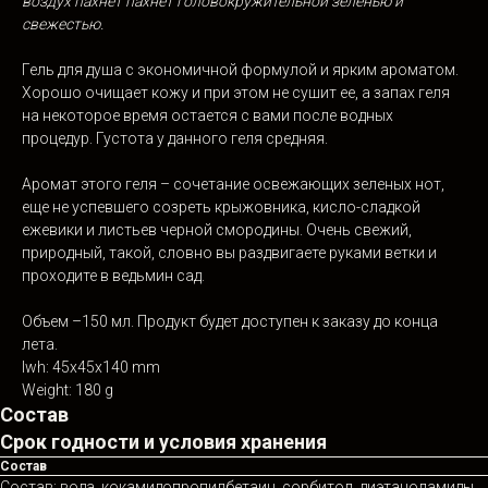
воздух пахнет пахнет головокружительной зеленью и
свежестью.
Гель для душа с экономичной формулой и ярким ароматом.
Хорошо очищает кожу и при этом не сушит ее, а запах геля
на некоторое время остается с вами после водных
процедур. Густота у данного геля средняя.
Аромат этого геля – сочетание освежающих зеленых нот,
еще не успевшего созреть крыжовника, кисло-сладкой
ежевики и листьев черной смородины. Очень свежий,
природный, такой, словно вы раздвигаете руками ветки и
проходите в ведьмин сад.
Объем –150 мл. Продукт будет доступен к заказу до конца
лета.
lwh: 45x45x140 mm
Weight: 180 g
Состав
Срок годности и условия хранения
Состав
Состав: вода, кокамидопропилбетаин, сорбитол, диэтаноламиды