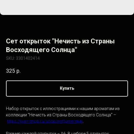
Сет открыток "Нечисть из Страны
Восходящего Солнца"
SKU:
3301402414
325
р.
Купить
Набор открыток с иллюстрациями к нашим ароматам из
коллекции "Нечисть из Страны Восходящего Солнца" –
https://purr-shop.ru/shop/perfume/ekai
.
Размер каждой открытки – А6. В наборе 5 открыток.