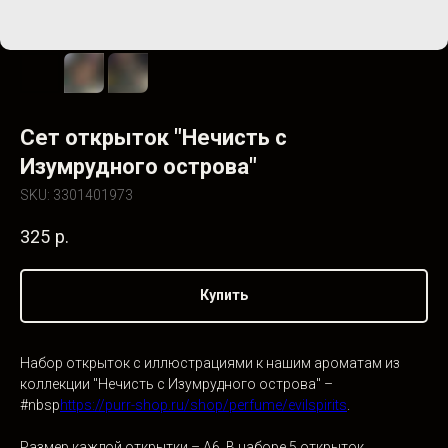
Сет открыток "Нечисть с
Изумрудного острова"
SKU:
3301401973
325
р.
Купить
Набор открыток с иллюстрациями к нашим ароматам из
коллекции "Нечисть с Изумрудного острова" –
#nbsp
https://purr-shop.ru/shop/perfume/evilspirits
.
Размер каждой открытки – А6. В наборе 5 открыток.