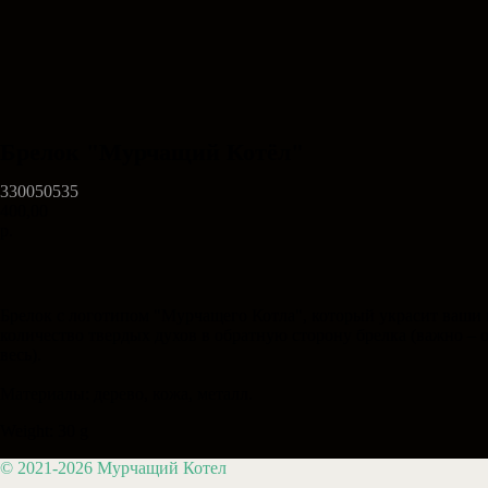
Брелок "Мурчащий Котёл"
330050535
400,00
р.
Купить
Брелок с логотипом "Мурчащего Котла", который украсит ваши 
количество твердых духов в обратную сторону брелка (важно – от
весь).
Материалы: дерево, кожа, металл.
Weight: 30 g
© 2021-2026 Мурчащий Котел