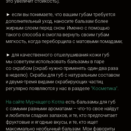
это увеличит стойкость);
► если вы понимаете, что вашим губам требуется
дополнительный уход, наносите бальзам более
жирным слоем перед сном. Именно с помощью
такого способа я смогла вернуть своим губам
мягкость, когда переборщила с матовыми помадами;
► для качественного отшелушивания кожи губ
мы советуем использовать бальзамы в паре
со скрабом (скраб нужно применять один-два раза
в неделю). Скрабы для губ с натуральным составом
и двумя-тремя видами скрабирующих частиц
регулярно появляются у нас в разделе
"Косметика"
.
На сайте Мурчащего Котла
есть бальзамы для губ
с самыми разными ароматами – что-то свое найдут
и любители сладких запахов, и те, кто предпочитает
фруктовые и ягодные вкусы, и те, кто ищет
максимально необычный бальзам. Мои фавориты