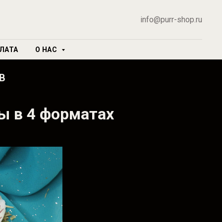
info@purr-shop.ru
ЛАТА
О НАС
В
ы в 4 форматах