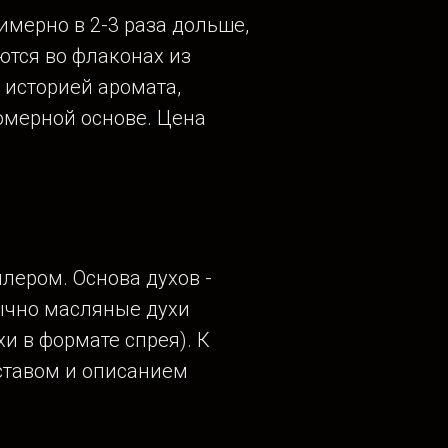
мерно в 2-3 раза дольше,
ются во флаконах из
с историей аромата,
юмерной основе. Цена
лером. Основа духов -
бычно масляные духи
хи в формате спрея). К
ставом и описанием