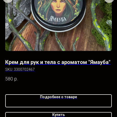
Крем для рук и тела с ароматом "Ямауба"
К
SKU:
3300702467
SK
580
р.
58
Подробнее о товаре
Купить