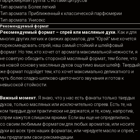
Парфюмерная группа: С нотами цитрусов
Тип аромата: Более легкий
Тип аромата: Приближенный к классической парфюмерии
Тип аромата: Унисекс
Рекомендуемый формат
Рекомендуемый формат – спрей или масляные духи.
Как и для
многих других легких и свежих ароматов, для "Юрэй" мне хочется
порекомендовать спрей, наш самый стойкий и шлейфовый
формат. Но тем, кто хочет от аромата максимальной нежности, я
не советую обходить стороной масляный формат, тем более, что
на новой основе у масляных духов ощутимо выше шлейф. Твердый
же формат подойдет тем, кто хочет максимально деликатного и
чуть более сладко-шелково-цветочного звучания и готов к
невысокой стойкости.
Важный момент.
Я знаю, что у нас есть фанаты только твердых
духов, только масляных или исключительно спреев. Есть те, на
ком твердые духи практически не держатся, и те, кому, напротив,
спреи кажутся слишком яркими. Если вы еще не определились
со своим любимым форматом для любых ароматов, или носите
духи во всех трех наших форматах, или чередуете масло и спрей, –
мы предлагаем свои рекомендации.