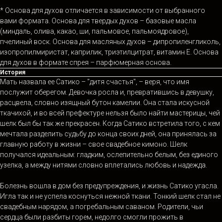
* Основа для духов отличается в зависимости от выбранного
вами формата. Основа для твердых духов – базовые масла
(миндаль, олива, какао, ши, пальмовое, пальмоядровое),
пчелиный воск. Основа для масляных духов – дипропиленгликоль,
изопропилмиристат, каприлик, триэтилцитрат, витамин Е. Основа
для духов в формате спрея – парфюмерная основа.
История
Мать назвала ее Сатико – "дитя счастья", – веря, что имя
послужит оберегом. Девочка росла и, превратившись в девушку,
расцвела, словно изящный бутон камелии. Она стала искусной
ткачихой, и во всей префектуре нельзя было найти мастерицы, чей
шелк был бы так же прекрасен. Когда Сатико встретила того, с кем
мечтала разделить судьбу до конца своих дней, она принялась за
главную работу в жизни – свое свадебное кимоно. Шелк
получался идеальным: гладким, ослепительно белым, без единого
узелка, а между нитями словно вплетались любовь и надежда.
Болезнь вошла в дом без предупреждения, и жизнь Сатико угасла.
Игла так и не успела коснуться нежной ткани. Тонкий шелк стал не
свадебным нарядом, а погребальным саваном. Родители, чьи
сердца были разбиты горем, недолго смогли прожить в