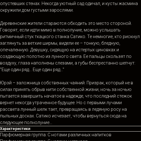
опустевших стенах. Некогда уютный сад одичал, и кусты жасмина
окружили дом густыми зарослями.
Деревенские жители стараются обходить это место стороной.
Говорят, если идти мимо в полнолуние, можно услышать
ритмичный стук ткацкого станка Сатико. Те немногие, кто рискнул
заглянуть за ветхие ширмы, видели ее – тонкую, бледную,
опечаленную. Девушку, сидящую на истертых циновках и
создающую полотно из лунного света. Ее пальцы скользят по
воздуху, глаза наполнены слезами, а губы беспрестанно шепчут:
"Еще один ряд... Еще один ряд…"
Юрэй – заложница собственных чаяний. Призрак, который не в
силах принять обрыв нити собственной жизни, ночь за ночью
пытается завершить начатое в надежде, что последний стежок
вернет некогда утраченное будущее. Но с первыми лучами
рассвета лунный шелк тает, превращаясь в ледяную росу на
пыльных досках. Сатико исчезает, чтобы вернуться сюда на
следующее полнолуние…
Характеристики
Парфюмерная группа: С нотами различных напитков