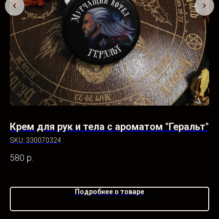
Крем для рук и тела с ароматом "Геральт"
К
"
SKU:
330070324
SK
580
р.
58
Подробнее о товаре