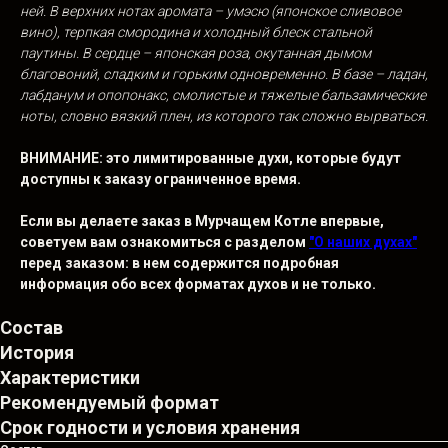
ней. В верхних нотах аромата – умэсю (японское сливовое
вино), терпкая смородина и холодный блеск стальной
паутины. В сердце – японская роза, окутанная дымом
благовоний, сладким и горьким одновременно. В базе – ладан,
лабданум и опопонакс, смолистые и тяжелые бальзамические
ноты, словно вязкий плен, из которого так сложно вырваться.
ВНИМАНИЕ: это лимитированные духи, которые будут
доступны к
заказу ограниченное время.
Если вы делаете заказ в Мурчащем Котле впервые,
советуем вам ознакомиться с разделом
"О наших духах"
перед заказом: в нем содержится подробная
информация обо всех форматах духов и
не
только.
Состав
История
Характеристики
Рекомендуемый формат
Срок годности и условия хранения