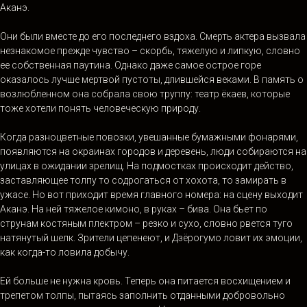
Аканэ.
Они были вместе до его последнего вздоха. Смерть актера вызвала
незнакомое прежде чувство – скорбь, тяжелую и липкую, словно
ее собственная паутина. Однако даже самое острое горе
оказалось лучше мертвой пустоты, длившейся веками. В память о
возлюбленном она собрала свою труппу: театр ёкаев, которые
тоже хотели понять человеческую природу.
Когда разноцветные повозки, увешанные бумажными фонарями,
появляются на окраинах городов и деревень, люди собираются на
улицах в ожидании зрелищ. На подмостках происходит действо,
заставляющее толпу то содрогаться от хохота, то замирать в
ужасе. Но вот приходит время главного номера: на сцену выходит
Аканэ. На ней тяжелое кимоно, в руках – бива. Она бьет по
струнам костяным плектром – резко и сухо, словно рвется туго
натянутый шелк. Зрители цепенеют, и Дзёрогумо ловит их эмоции,
как когда-то ловила добычу.
Ей больше не нужна кровь. Теперь она питается восхищением и
трепетом толпы, пытаясь заполнить отданными добровольно