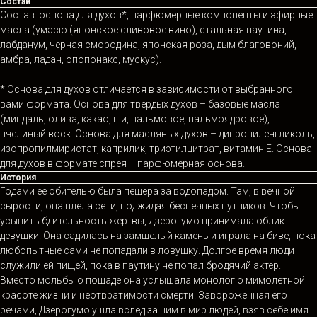
Состав
Состав: основа для духов*, парфюмерные компоненты и эфирные
масла (умэсю (японское сливовое вино), стальная паутина,
лабданум, черная смородина, японская роза, дым благовоний,
амбра, ладан, опопонакс, мускус).
* Основа для духов отличается в зависимости от выбранного
вами формата. Основа для твердых духов – базовые масла
(миндаль, олива, какао, ши, пальмовое, пальмоядровое),
пчелиный воск. Основа для масляных духов – дипропиленгликоль,
изопропилмиристат, каприлик, триэтилцитрат, витамин Е. Основа
для духов в формате спрея – парфюмерная основа.
История
Годами ее обителью была пещера за водопадом. Там, в вечной
сырости, она плела сети, поджидая беспечных путников. Чтобы
усыпить бдительность жертвы, Дзёрогумо принимала облик
девушки. Она садилась на замшелый камень и играла на биве, пока
любопытные сами не попадали в ловушку. Долгое время люди
служили ей пищей, пока в паутину не попал бродячий актер.
Вместо мольбы о пощаде она услышала монолог о мимолетной
красоте жизни и неотвратимости смерти. Завороженная его
речами, Дзёрогумо ушла вслед за ним в мир людей, взяв себе имя