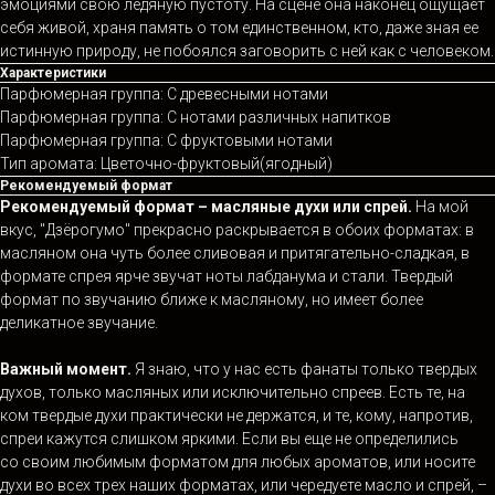
эмоциями свою ледяную пустоту. На сцене она наконец ощущает
себя живой, храня память о том единственном, кто, даже зная ее
истинную природу, не побоялся заговорить с ней как с человеком.
Характеристики
Парфюмерная группа: С древесными нотами
Парфюмерная группа: С нотами различных напитков
Парфюмерная группа: С фруктовыми нотами
Тип аромата: Цветочно-фруктовый(ягодный)
Рекомендуемый формат
Рекомендуемый формат – масляные духи или спрей.
На мой
вкус, "Дзёрогумо" прекрасно раскрывается в обоих форматах: в
масляном она чуть более сливовая и притягательно-сладкая, в
формате спрея ярче звучат ноты лабданума и стали. Твердый
формат по звучанию ближе к масляному, но имеет более
деликатное звучание.
Важный момент.
Я знаю, что у нас есть фанаты только твердых
духов, только масляных или исключительно спреев. Есть те, на
ком твердые духи практически не держатся, и те, кому, напротив,
спреи кажутся слишком яркими. Если вы еще не определились
со своим любимым форматом для любых ароматов, или носите
духи во всех трех наших форматах, или чередуете масло и спрей, –