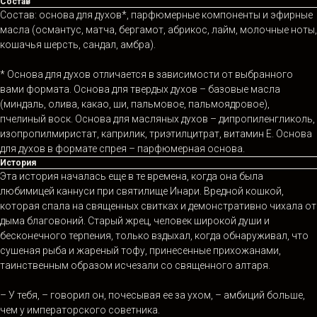
Состав
Состав: основа для духов*, парфюмерные компоненты и эфирные
масла (османтус, матча, бергамот, абрикос, лайм, молочные ноты,
кошачья шерсть, сандал, амбра).
* Основа для духов отличается в зависимости от выбранного
вами формата. Основа для твердых духов – базовые масла
(миндаль, олива, какао, ши, пальмовое, пальмоядровое),
пчелиный воск. Основа для масляных духов – дипропиленгликоль,
изопропилмиристат, каприлик, триэтилцитрат, витамин Е. Основа
для духов в формате спрея – парфюмерная основа.
История
Эта история началась еще в те времена, когда она была
любимицей каннуси при святилище Инари. Вредной кошкой,
которая спала на священных свитках и демонстративно чихала от
дыма благовоний. Старый жрец, человек широкой души и
бесконечного терпения, только вздыхал, когда обнаруживал, что
сушеная рыба и жареный тофу, принесенные прихожанами,
таинственным образом исчезали со священного алтаря.
– У тебя, – говорил он, почесывая ее за ухом, – амбиций больше,
чем у императорского советника.