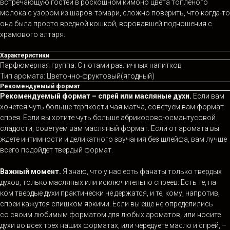
встречающую гостей в роскошном кимоно цвета топленого
молока с узором из шаров-тэмари, сложно поверить, что когда-то
она была просто вредной кошкой, воровавшей подношения с
храмового алтаря.
Характеристики
Парфюмерная группа: С нотами различных напитков
Тип аромата: Цветочно-фруктовый(ягодный)
Рекомендуемый формат
Рекомендуемый формат – спрей или масляные духи.
Если вам
хочется чуть больше терпкости чая матча, советуем вам формат
спрея. Если вы хотите чуть больше абрикосово-османтусовой
сладости, советуем вам масляный формат. Если от аромата вы
ждете интимности и деликатного звучания без шлейфа, вам лучше
всего подойдет твердый формат.
Важный момент.
Я знаю, что у нас есть фанаты только твердых
духов, только масляных или исключительно спреев. Есть те, на
ком твердые духи практически не держатся, и те, кому, напротив,
спреи кажутся слишком яркими. Если вы еще не определились
со своим любимым форматом для любых ароматов, или носите
духи во всех трех наших форматах, или чередуете масло и спрей, –