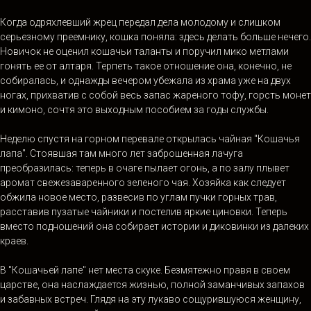
Когда одряхлевший жрец передал дела молодому и слишком
серьезному преемнику, кошка поняла: здесь делать больше нечего.
Новичок не оценил кошачьи таланты и поручил мико метлами
гонять ее от алтаря. Терпеть такое отношение она, конечно, не
собиралась, и однажды вечером убежала из храма уже на двух
ногах, прихватив с собой весь запас жареного тофу, горсть монет
и кимоно, сочтя это выходным пособием за годы службы.
Неделю спустя на горном перевале открылась чайная "Кошачья
лапа". Стоявшая там много лет заброшенная лачуга
преобразилась: теперь в очаге пылает огонь, а по залу плывет
аромат свежезаваренного зеленого чая. Хозяйка как следует
обжила новое место, развесив по углам пучки горных трав,
расставив пузатые чайники и постелив яркие циновки. Теперь
вместо подношений она собирает истории и диковинки из далеких
краев.
В "Кошачьей лапе" нет места скуке. Безмятежно правя в своем
царстве, она наслаждается жизнью, полной заманчивых запахов
и забавных встреч. Глядя на эту лукаво сощурившуюся женщину,