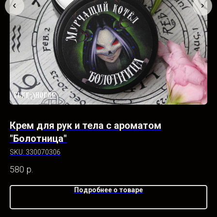
Крем для рук и тела с ароматом
К
"Болотница"
SK
SKU:
330070306
58
580
р.
Подробнее о товаре