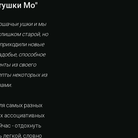
тушки Мо"
кошачьи ушки и мы
слишком старой, но
 приходили новые
адобье, способное
нты из своего
цепты некоторых из
вами.
для самых разных
их ассоциативных
час - отдохнуть
ь легкой, словно