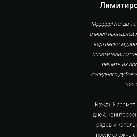
Лимитиро
Мррррр! Когда-то
с моей нынешней х
чертовски-мудро
посетители, гото
решить их пр
солидного дубовог
них 
Каждый аромат в
дней, квинтэссе
рядов и капель
после сложных д