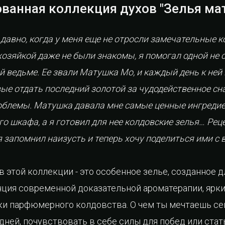
ванная коллекция духов "Зелья ма
 давно, когда у меня еще не отросли замечательные 
озяйкой даже не были знакомы, я помогал одной не 
й ведьме. Ее звали Матушка Мо, и каждый день к ней
вые отдать последний золотой за чудодейственное сн
облемы. Матушка давала мне самые ценные ингредие
о шкафа, а я готовил для нее колдовские зелья… Ре
я запомнил наизусть и теперь хочу поделиться ими с 
 этой коллекции - это особенное зелье, созданное 
нция современной доказательной ароматерапии, ярк
ки парфюмерного колдовства. О чем ты мечтаешь сей
ней, почувствовать в себе силы для побед или стат