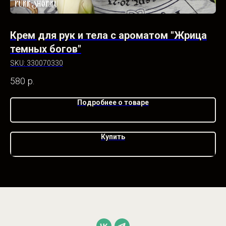
Крем для рук и тела с ароматом "Жрица
К
темных богов"
у
SKU:
330070330
SK
580
р.
58
Подробнее о товаре
Купить