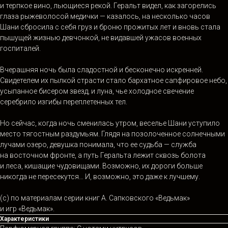
и терпкое вино, льющиеся рекой. Геральт видел, как загорелись
глаза рыжеволосой медички — казалось, на несколько часов
Шани сбросила с себя груз и броню прожитых лет и вновь стала
пышущей жизнью девчонкой, не видавшей ужасов военных
госпиталей.
Вчерашняя ночь была сладостной и бесконечно искренней.
Свидетелем их пылкой страсти стало бархатное сапфировое небо,
усыпанное бисером звезд, и луна, чье холодное свечение
серебрило изгибы переплетенных тел.
Но сейчас, когда ночь сменилась утром, веселье Шани уступило
место тягостным раздумьям. Глядя на позолоченное солнечными
лучами озеро, девушка понимала, что ее судьба — служба
на восточном фронте, а путь Геральта лежит сквозь болота
и леса, кишащие чудовищами. Возможно, их дороги больше
никогда не пересекутся… И, возможно, это даже к лучшему.
(с) по материалам серии книг А. Сапковского «Ведьмак»
и игр «Ведьмак».
Характеристики