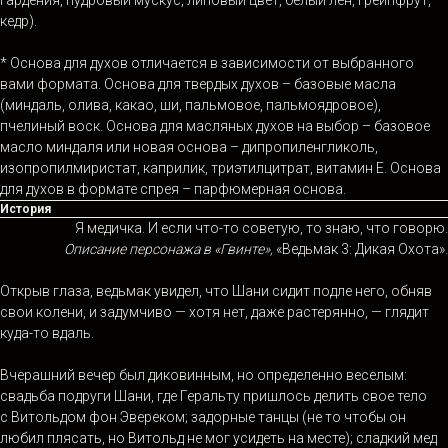
кедр).
* Основа для духов отличается в зависимости от выбранного
вами формата. Основа для твердых духов – базовые масла
(миндаль, олива, какао, ши, пальмовое, пальмоядровое),
пчелиный воск. Основа для масляных духов на выбор – базовое
масло миндаля или новая основа – дипропиленгликоль,
изопропилмиристат, каприлик, триэтилцитрат, витамин Е. Основа
для духов в формате спрея – парфюмерная основа.
История
Я медичка. И если что-то советую, то знаю, что говорю.
Описание персонажа в «Гвинте»,
«Ведьмак 3: Дикая Охота».
Открыв глаза, ведьмак увидел, что Шани сидит подле него, обняв
свои колени, и задумчиво — хотя нет, даже растерянно, — глядит
куда-то вдаль.
Вчерашний вечер был диковинным, но определенно веселым:
свадьба подруги Шани, где Геральту пришлось делить свое тело
с Витольдом фон Эвереком; задорные танцы (не то чтобы он
любил плясать, но Витольд не мог усидеть на месте); сладкий мед