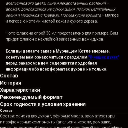
апельсинового цвета, льна и
лекарственных растений –
аромат, доносящийся из сумки Шани, полной целительных
зелий и
мешочков с
травами. Послевкусие аромата –
мягкое
и легкое, с нотами чистой кожи и сухого дерева.
Фото флакона спрей 30 мл представлено для примера. Вам
придет флакон с наклейкой заказанных вами духов.
Если вы делаете заказ в Мурчащем Котле впервые,
советуем вам ознакомиться с разделом
"О наших духах"
перед заказом: в нем содержится подробная
информация обо всех форматах духов и
не
только.
Состав
История
Характеристики
Рекомендуемый формат
Срок годности и условия хранения
Состав
Состав: основа для духов*, эфирные масла, ароматизаторы
и парфюмерные компоненты (апельсин, нероли, ромашка,
гардения, пудровый мускус, липовый цвет, белый лен, грейпфрут,