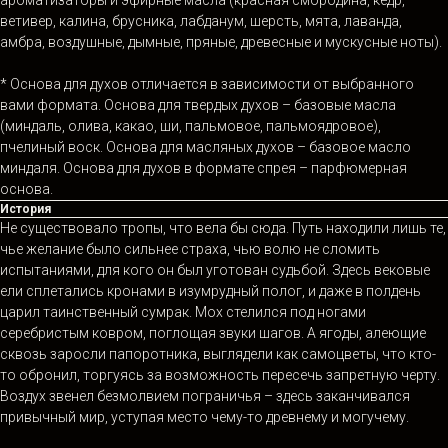
ветивер, калина, брусника, лабданум, шерсть, мята, лаванда,
амбра, воздушные, дымные, пряные, древесные и мускусные ноты).
* Основа для духов отличается в зависимости от выбранного
вами формата. Основа для твердых духов – базовые масла
(миндаль, олива, какао, ши, пальмовое, пальмоядровое),
пчелиный воск. Основа для масляных духов – базовое масло
миндаля. Основа для духов в формате спрея – парфюмерная
основа.
История
Не существовало тропы, что вела бы сюда. Путь находили лишь те,
чье желание было сильнее страха, чью волю не сломить
испытаниями, для кого он был уготован судьбой. Здесь вековые
ели сплетались кронами в изумрудный полог, и даже в полдень
царил таинственный сумрак. Мох стелился под ногами
серебристым ковром, поглощая звуки шагов. А ягоды, алеющие
сквозь заросли папоротника, выглядели как самоцветы, что кто-
то обронил, торгуясь за возможность пересечь запретную черту.
Воздух звенел безмолвием пограничья – здесь заканчивался
привычный мир, уступая место чему-то древнему и могучему.