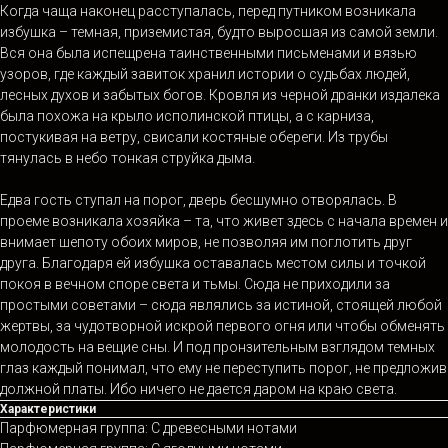
Когда чаща наконец расступалась, перед путником возникала
избушка – темная, приземистая, будто выросшая из самой земли.
Вся она была испещрена таинственными письменами и вязью
узоров, где каждый завиток хранил истории о судьбах людей,
лесных духов и забытых богов. Кровля из черной дранки издалека
была похожа на крыло исполинской птицы, а с карниза,
постукивая на ветру, свисали костяные обереги. Из трубы
тянулась в небо тонкая струйка дыма.
Едва гость ступал на порог, дверь бесшумно отворялась. В
проеме возникала хозяйка – та, что живет здесь с начала времен и
внимает шепоту обоих миров, не позволяя им поглотить друг
друга. Благодаря ей избушка оставалась местом силы и точкой
покоя в вечном споре света и тьмы. Сюда не приходили за
простыми советами – сюда являлись за истиной, стоящей любой
жертвы, за чудотворной искрой первого огня или чтобы обменять
молодость на вещие сны. И под пронзительным взглядом темных
глаз каждый понимал, что ему не переступить порог, не предложив
должной платы. Ибо ничего не дается даром на краю света.
Характеристики
Парфюмерная группа: С древесными нотами