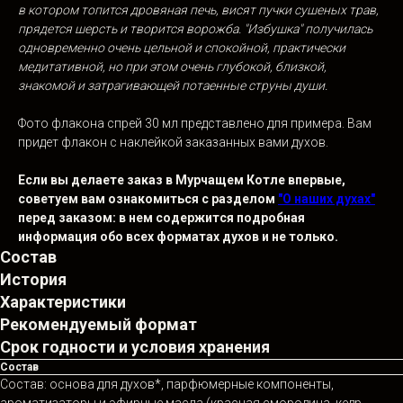
в котором топится дровяная печь, висят пучки сушеных трав,
прядется шерсть и творится ворожба. "Избушка" получилась
одновременно очень цельной и спокойной, практически
медитативной, но при этом очень глубокой, близкой,
знакомой и затрагивающей потаенные струны души.
Фото флакона спрей 30 мл представлено для примера. Вам
придет флакон с наклейкой заказанных вами духов.
Если вы делаете заказ в Мурчащем Котле впервые,
советуем вам ознакомиться с разделом
"О наших духах"
перед заказом: в нем содержится подробная
информация обо всех форматах духов и
не
только.
Состав
История
Характеристики
Рекомендуемый формат
Срок годности и условия хранения
Состав
Состав: основа для духов*, парфюмерные компоненты,
ароматизаторы и эфирные масла (красная смородина, кедр,