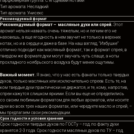
Парфюмерная группа: С ягодными нотами
Тип аромата: Несладкий
Тип аромата: Унисекс
Рекомендуемый формат
Рекомендуемый формат – масляные духи или спрей.
Этот
аромат нельзя назвать очень тяжелым, но и легким его не
назовешь, а еще ягодность в нем звучит не только в верхних
нотах, но и в сердце и даже в базе. На наш взгляд, "Избушке"
отлично подходит как масляный формат, так и формат спрея, в
твердом же формате духи могут звучать чуть слаще, а ноты
прохладного ноябрьского воздуха будут менее ощутимы.
Важный момент.
Я знаю, что у нас есть фанаты только твердых
духов, только масляных или исключительно спреев. Есть те, на
ком твердые духи практически не держатся, и те, кому, напротив,
спреи кажутся слишком яркими. Если вы еще не определились
со своим любимым форматом для любых ароматов, или носите
духи во всех трех наших форматах, или чередуете масло и спрей, –
мы предлагаем свои рекомендации.
Срок годности и условия хранения
Срок годности твердых духов по ГОСТу – год, по факту духи
хранятся 2-3 года. Срок годности масляных духов по ТУ – год,