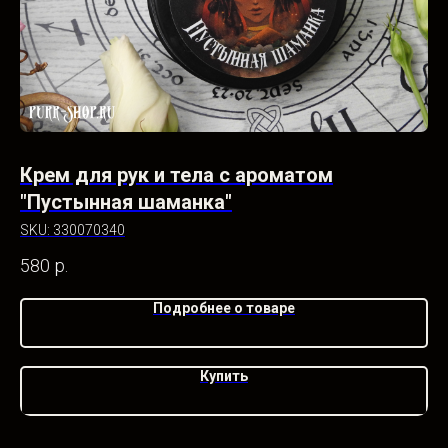
"
Крем для рук и тела с ароматом
К
"Пустынная шаманка"
SK
SKU:
330070340
58
580
р.
Подробнее о товаре
Купить